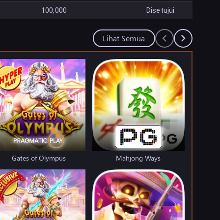
300,000
Disetujui
Lihat Semua
Gates of Olympus
Mahjong Ways
Ma