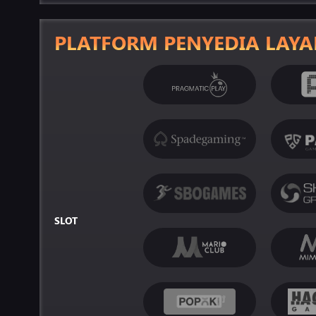
PLATFORM PENYEDIA LAY
SLOT