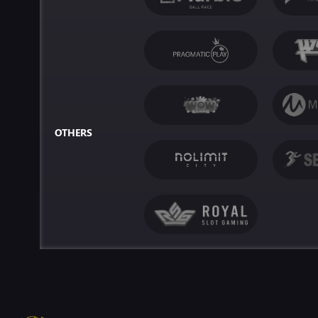
OTHERS