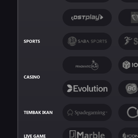
SPORTS
CASINO
TEMBAK IKAN
LIVE GAME